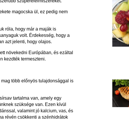
szerűbb szuperélelmiszereket.
ó fekete magocska ül, ez pedig nem
k róla, hogy már a maják is
rsanyaguk volt. Érdekesség, hogy a
 azt jelenti, hogy olajos.
tt növekedni Európában, és ezáltal
én kezdték termeszteni.
na) mag több előnyös tulajdonsággal is
sírsav tartalma van, amely egy
etünknek szüksége van. Ezen kívül
dánssal, valamint jó kalcium, vas, és
a révén csökkenti a szénhidrátok