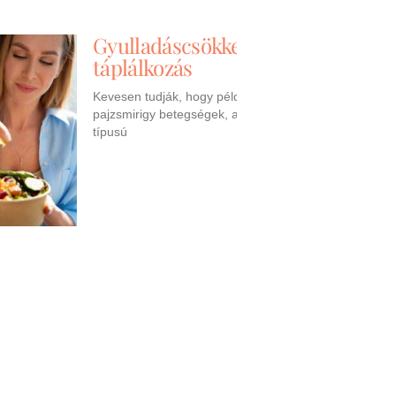
Gyulladáscsökkentő
táplálkozás
Kevesen tudják, hogy például a
pajzsmirigy betegségek, a 2-es
típusú