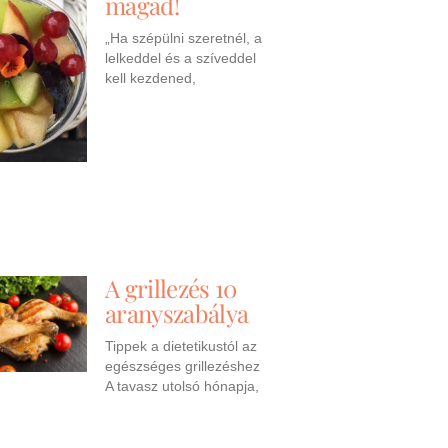
magad!
„Ha szépülni szeretnél, a
lelkeddel és a szíveddel
kell kezdened,
A grillezés 10
aranyszabálya
Tippek a dietetikustól az
egészséges grillezéshez
A tavasz utolsó hónapja,