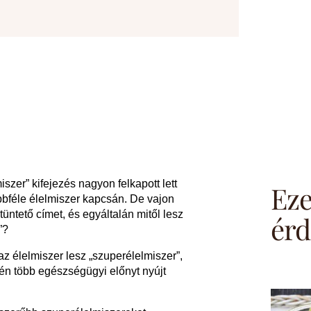
szer” kifejezés nagyon felkapott lett
Eze
bbféle élelmiszer kapcsán. De vajon
üntető címet, és egyáltalán mitől lesz
érd
”?
 az élelmiszer lesz „szuperélelmiszer”,
én több egészségügyi előnyt nyújt