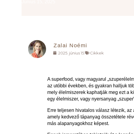
Június 15, 2025
Zalai Noémi
2025. június 15.
Cikkek
A superfood, vagy magyarul „szuperélelmi
az utóbbi években, és gyakran halljuk tö
mely élelmiszerek kaphatják meg ezt a kit
egy élelmiszer, vagy nyersanyag „szuper
Erre teljesen hivatalos válasz létezik, az
amely kedvező tápanyag összetétele rév
más alapanyagokhoz képest.