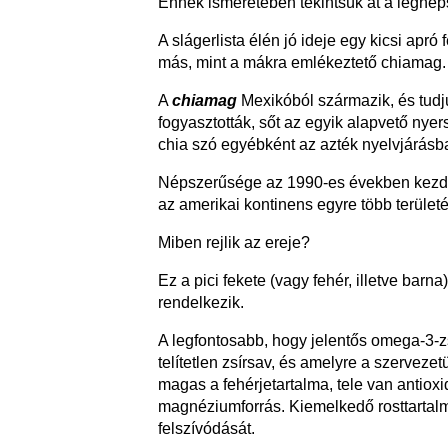
Ennek ismeretében tekintsük át a legnép
A slágerlista élén jó ideje egy kicsi apr
más, mint a mákra emlékeztető chiamag.
A
chiamag
Mexikóból származik, és tudju
fogyasztották, sőt az egyik alapvető nye
chia szó egyébként az azték nyelvjárásban
Népszerűsége az 1990-es években kezde
az amerikai kontinens egyre több terület
Miben rejlik az ereje?
Ez a pici fekete (vagy fehér, illetve bar
rendelkezik.
A legfontosabb, hogy jelentős omega-3-z
telítetlen zsírsav, és amelyre a szervez
magas a fehérjetartalma, tele van antioxi
magnéziumforrás. Kiemelkedő rosttartalm
felszívódását.