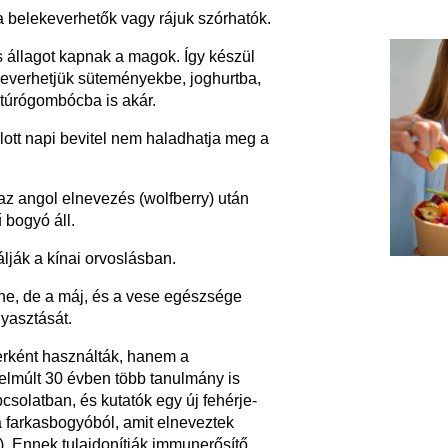
a belekeverhetők vagy rájuk szórhatók.
s állagot kapnak a magok. Így készül
ekeverhetjük süteményekbe, joghurtba,
 túrógombócba is akár.
lott napi bevitel nem haladhatja meg a
 az angol elnevezés (wolfberry) után
 bogyó áll.
lják a kínai orvoslásban.
enne, de a máj, és a vese egészsége
yasztását.
erként használták, hanem a
 elmúlt 30 évben több tanulmány is
csolatban, és kutatók egy új fehérje-
a farkasbogyóból, amit elneveztek
. Ennek tulajdonítják immunerősítő