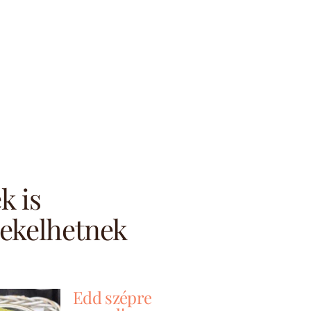
k is
ekelhetnek
Edd szépre