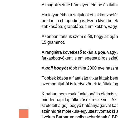
A magok szinte bármilyen ételbe és italb
Ha folyadékba áztatjuk őket, akkor zselé
például a chiapuding is. Ezen kívül bel
zabkásába, granolába, turmixokba, vagy
Azonban tartsuk szem előtt, hogy az aján
15 grammot.
A ranglétra következő fokán a
goji
, vagy
farkasbogyóként is emlegetett piros színű
A
goji bogyót
több mint 2000 éve haszná
Többek között a fiatalság titkát látták b
szempontjából is kedvezőnek találták fog
Kínában nem csak funkcionális élelmisz
mindennapi táplálkozásuk része volt. Az
született a goji bogyó hatóanyagaival kap
szénhidrát molekula-együttest vontak ki 
Lycium Barbarum poliszacharidnak (LBP)