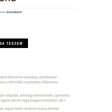
imke
konzultáció
BA TESZEM
mával felmérem jelenlegi táplálkozási
zem a leleteidet, amelyeket előzetesen
i céljaidat, jelenlegi életviteledet (sportolsz-
 éppen otthon vagy kisgyermekeddel, stb.).
ár napon belül részletes írásos étrendi