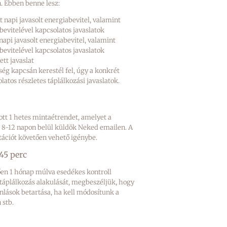
. Ebben benne lesz:
 napi javasolt energiabevitel, valamint
vitelével kapcsolatos javaslatok
napi javasolt energiabevitel, valamint
vitelével kapcsolatos javaslatok
ett javaslat
g kapcsán kerestél fel, úgy a konkrét
atos részletes táplálkozási javaslatok.
tt 1 hetes mintaétrendet, amelyet a
 8-12 napon belül küldök Neked emailen. A
ációt követően vehető igénybe.
45 perc
tően 1 hónap múlva esedékes kontroll
 táplálkozás alakulását, megbeszéljük, hogy
nlások betartása, ha kell módosítunk a
 stb.