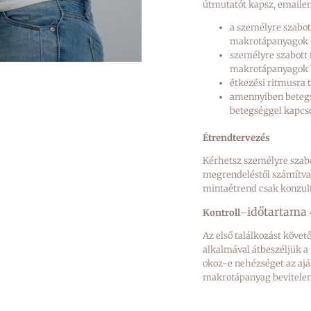
útmutatót kapsz, emailen
a személyre szabott
makrotápanyagok be
személyre szabott 
makrotápanyagok be
étkezési ritmusra t
amennyiben betegsé
betegséggel kapcsol
Étrendtervezés
Kérhetsz személyre szabo
megrendeléstől számítva
mintaétrend csak konzult
időtartama 
Kontroll
–
Az első találkozást köve
alkalmával átbeszéljük a
okoz-e nehézséget az ajá
makrotápanyag bevitelen