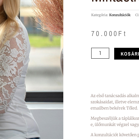
Kategória:
Konzultációk
C
70.000
Ft
Konzultáció+1
KOSÁR
kontroll
alkalom+1
hetes
mintaétrend
Az első tanácsadás alkal
mennyiség
szokásaidat, illetve elem
emailben bekérek Tőled.
Megbeszéljük a táplálkozás
e, ülőmunkát végzel vagy
A konzultációt követően p