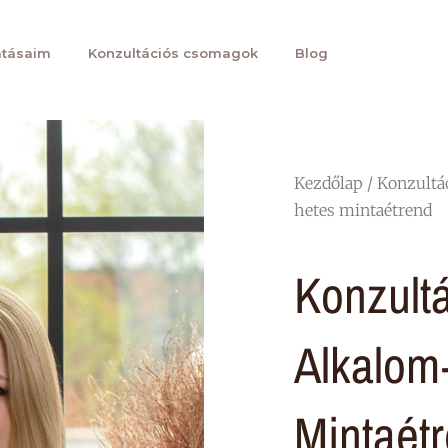
atásaim
Konzultációs csomagok
Blog
Kezdőlap
/
Konzultá
hetes mintaétrend
Konzultá
Alkalom
Mintaét