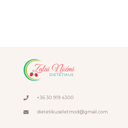
+36 30 919 4300
dietetikuseletmod@gmail.com