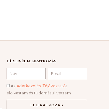
HÍRLEVÉL FELIRATKOZÁS
Név
Email
Adatvédelmi
Az
Adatkezelési Tájékoztató
t
hozzájárulás
elolvastam és tudomásul vettem.
FELIRATKOZÁS