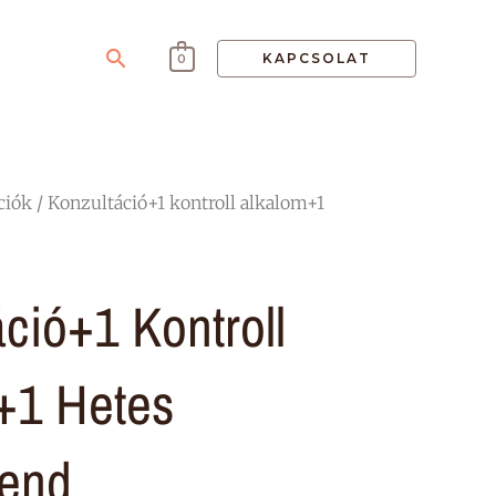
Search
KAPCSOLAT
0
ciók
/ Konzultáció+1 kontroll alkalom+1
ció+1 Kontroll
+1 Hetes
rend