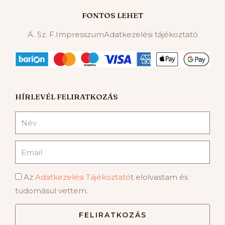
FONTOS LEHET
Á. Sz. F.
Impresszum
Adatkezelési tájékoztató
HÍRLEVÉL FELIRATKOZÁS
Név
Email
Adatvédelmi
Az
Adatkezelési Tájékoztató
t elolvastam és
hozzájárulás
tudomásul vettem.
FELIRATKOZÁS