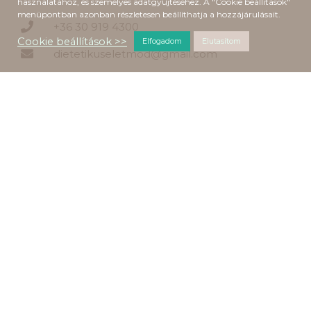
használatához, és személyes adatgyűjtéséhez. A "Cookie beállítások"
menüpontban azonban részletesen beállíthatja a hozzájárulásait.
+36 30 919 4300
Cookie beállítások >>
Elfogadom
Elutasítom
dietetikuseletmod@gmail.com
KÖVESS ENGEM
Facebook
Linkedin
instagram
FONTOS LEHET
Á. Sz. F.
Impresszum
Adatkezelési tájékoztató
HÍRLEVÉL FELIRATKOZÁS
Név