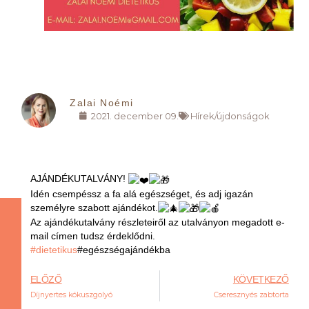
Zalai Noémi
2021. december 09.
Hírek/újdonságok
AJÁNDÉKUTALVÁNY!
Idén csempéssz a fa alá egészséget, és adj igazán
személyre szabott ajándékot.
Az ajándékutalvány részleteiről az utalványon megadott e-
mail címen tudsz érdeklődni.
#dietetikus
#egészségajándékba
ELŐZŐ
KÖVETKEZŐ
Díjnyertes kókuszgolyó
Cseresznyés zabtorta