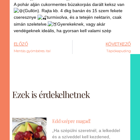
A pohár alján cukormentes búzakorpás darált keksz van
(Gullón). Rajta kb. 4 dkg banán és 15 szem fekete
cseresznye
turmixolva, és a tetején nektarin, csak
simán szeletelve.
Gyerekeknek, vagy akár
vendégeknek ideális, ha gyorsan kell valami szép
ELŐZŐ
KÖVETKEZŐ
Mentás gyömbéres ital
Tápiókapuding
Ezek is érdekelhetnek
Edd szépre magad!
„Ha szépülni szeretnél, a lelkeddel
és a szíveddel kell kezdened,