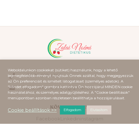
Weboldalunkon cookiekat (sütiket) használunk, hogy a lehető
+36 30 919 4300
legmegfelelőbb élményt nyújtsuk Önnek azáltal, hogy megjegyezzük
az Ön preferenciáit és ismételt látogatásait (személyes adatok). A
"Mindet elfogadom" gombra kattintva Ön hozzájárul MINDEN cookie
dietetikuseletmod@gmail.com
használatához, és személyes adatgyűjtéséhez. A "Cookie beállítások"
menüpontban azonban részletesen beállíthatja a hozzájárulásait.
KÖVESS ENGEM
Cookie beállítások >>
Elfogadom
Elutasítom
Facebook
Linkedin
instagram
FONTOS LEHET