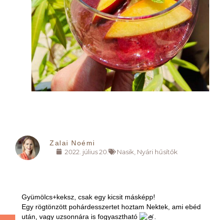
Zalai Noémi
2022. július 20.
Nasik
,
Nyári hűsítők
Gyümölcs+keksz, csak egy kicsit másképp!
Egy rögtönzött pohárdesszertet hoztam Nektek, ami ebéd
után, vagy uzsonnára is fogyasztható
.